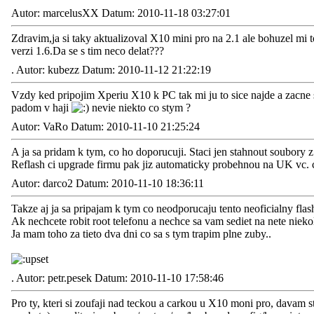
Autor: marcelusXX Datum: 2010-11-18 03:27:01
Zdravim,ja si taky aktualizoval X10 mini pro na 2.1 ale bohuzel mi 
verzi 1.6.Da se s tim neco delat???
.
Autor: kubezz Datum: 2010-11-12 21:22:19
Vzdy ked pripojim Xperiu X10 k PC tak mi ju to sice najde a zacne
padom v haji
nevie niekto co stym ?
Autor: VaRo Datum: 2010-11-10 21:25:24
A ja sa pridam k tym, co ho doporucuji. Staci jen stahnout soubory
Reflash ci upgrade firmu pak jiz automaticky probehnou na UK vc. c
Autor: darco2 Datum: 2010-11-10 18:36:11
Takze aj ja sa pripajam k tym co neodporucaju tento neoficialny flas
Ak nechcete robit root telefonu a nechce sa vam sediet na nete nieko
Ja mam toho za tieto dva dni co sa s tym trapim plne zuby..
.
Autor: petr.pesek Datum: 2010-11-10 17:58:46
Pro ty, kteri si zoufaji nad teckou a carkou u X10 moni pro, davam 