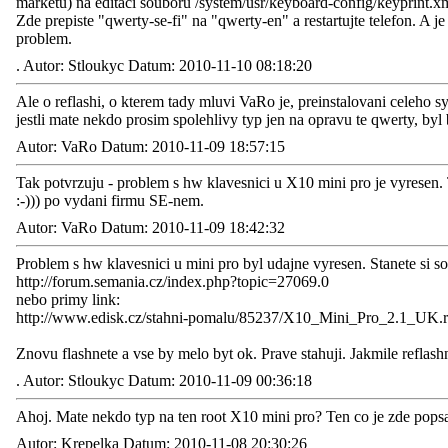
marketu) na editaci souboru /system/usr/keyboard-config/keyprint.x
Zde prepiste "qwerty-se-fi" na "qwerty-en" a restartujte telefon. A 
problem.
.
Autor: Stloukyc Datum: 2010-11-10 08:18:20
Ale o reflashi, o kterem tady mluvi VaRo je, preinstalovani celeho 
jestli mate nekdo prosim spolehlivy typ jen na opravu te qwerty, byl 
Autor: VaRo Datum: 2010-11-09 18:57:15
Tak potvrzuju - problem s hw klavesnici u X10 mini pro je vyresen. 
:-))) po vydani firmu SE-nem.
Autor: VaRo Datum: 2010-11-09 18:42:32
Problem s hw klavesnici u mini pro byl udajne vyresen. Stanete si s
http://forum.semania.cz/index.php?topic=27069.0
nebo primy link:
http://www.edisk.cz/stahni-pomalu/85237/X10_Mini_Pro_2.1_UK
Znovu flashnete a vse by melo byt ok. Prave stahuji. Jakmile reflashn
.
Autor: Stloukyc Datum: 2010-11-09 00:36:18
Ahoj. Mate nekdo typ na ten root X10 mini pro? Ten co je zde popsan
Autor: Krepelka Datum: 2010-11-08 20:30:26