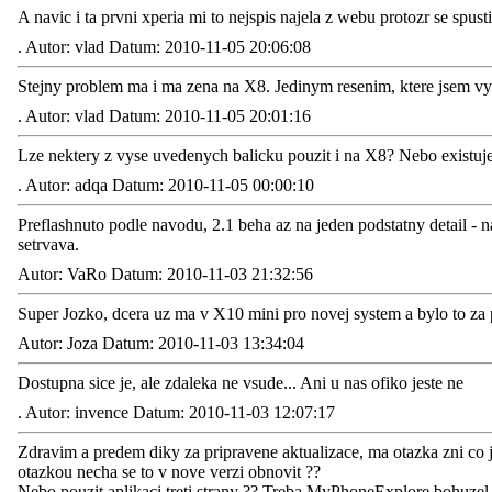
A navic i ta prvni xperia mi to nejspis najela z webu protozr se sp
.
Autor: vlad Datum: 2010-11-05 20:06:08
Stejny problem ma i ma zena na X8. Jedinym resenim, ktere jsem vylab
.
Autor: vlad Datum: 2010-11-05 20:01:16
Lze nektery z vyse uvedenych balicku pouzit i na X8? Nebo existuj
.
Autor: adqa Datum: 2010-11-05 00:00:10
Preflashnuto podle navodu, 2.1 beha az na jeden podstatny detail - n
setrvava.
Autor: VaRo Datum: 2010-11-03 21:32:56
Super Jozko, dcera uz ma v X10 mini pro novej system a bylo to za pa
Autor: Joza Datum: 2010-11-03 13:34:04
Dostupna sice je, ale zdaleka ne vsude... Ani u nas ofiko jeste ne
.
Autor: invence Datum: 2010-11-03 12:07:17
Zdravim a predem diky za pripravene aktualizace, ma otazka zni co jde
otazkou necha se to v nove verzi obnovit ??
Nebo pouzit aplikaci treti strany ?? Treba MyPhoneExplore bohuzel n