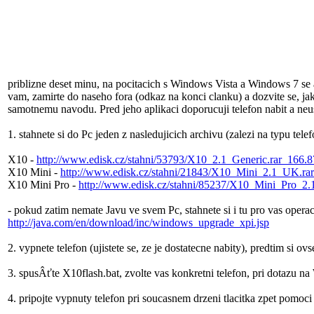
priblizne deset minu, na pocitacich s Windows Vista a Windows 7 se a
vam, zamirte do naseho fora (odkaz na konci clanku) a dozvite se, ja
samotnemu navodu. Pred jeho aplikaci doporucuji telefon nabit a neusk
1. stahnete si do Pc jeden z nasledujicich archivu (zalezi na typu tele
X10 -
http://www.edisk.cz/stahni/53793/X10_2.1_Generic.rar_166
X10 Mini -
http://www.edisk.cz/stahni/21843/X10_Mini_2.1_UK.r
X10 Mini Pro -
http://www.edisk.cz/stahni/85237/X10_Mini_Pro_
- pokud zatim nemate Javu ve svem Pc, stahnete si i tu pro vas opera
http://java.com/en/download/inc/windows_upgrade_xpi.jsp
2. vypnete telefon (ujistete se, ze je dostatecne nabity), predtim si ov
3. spusÂťte X10flash.bat, zvolte vas konkretni telefon, pri dotazu 
4. pripojte vypnuty telefon pri soucasnem drzeni tlacitka zpet pomoci 