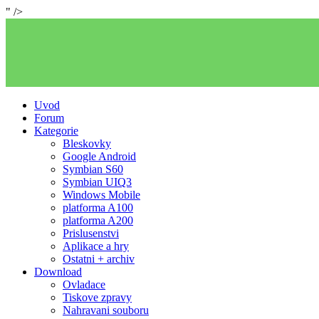
" />
Uvod
Forum
Kategorie
Bleskovky
Google Android
Symbian S60
Symbian UIQ3
Windows Mobile
platforma A100
platforma A200
Prislusenstvi
Aplikace a hry
Ostatni + archiv
Download
Ovladace
Tiskove zpravy
Nahravani souboru