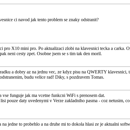
esnice ci navod jak tento problem se znaky odstranit?
ci pro X10 mini pro. Po aktualizaci zlobi na klavesnici tecka a carka. O
 pak neni cesty zpet. Osobne jsem se s tim tak den moril.
oradku a dobry az na jednu vec, ze kdyz pisu na QWERTY klavesnici
 odstranenim, budu velice rad! Diky, s pozdravem Tomas.
 vse funguje jak ma vcetne funkcni WiFi s prenosem dat.
lisi pouze daty uvedenymi v Verze zakladniho pasma - coz netusim, co j
a jedne to probehlo a na druhe mi to dokola hlasi ze je aktualni softw