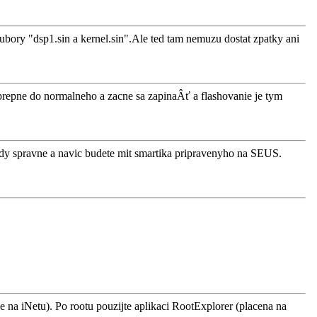
oubory "dsp1.sin a kernel.sin".Ale ted tam nemuzu dostat zpatky ani
prepne do normalneho a zacne sa zapinaÂť a flashovanie je tym
tedy spravne a navic budete mit smartika pripravenyho na SEUS.
e na iNetu). Po rootu pouzijte aplikaci RootExplorer (placena na