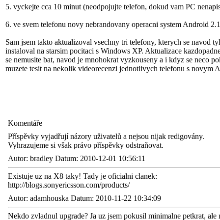
5. vyckejte cca 10 minut (neodpojujte telefon, dokud vam PC nenapise,
6. ve svem telefonu novy nebrandovany operacni system Android 2.
Sam jsem takto aktualizoval vsechny tri telefony, kterych se navod t
instaloval na starsim pocitaci s Windows XP. Aktualizace kazdopadne p
se nemusite bat, navod je mnohokrat vyzkouseny a i kdyz se neco pok
muzete tesit na nekolik videorecenzi jednotlivych telefonu s novym 
Komentáře
Příspěvky vyjadřují názory uživatelů a nejsou nijak redigovány.
Vyhrazujeme si však právo příspěvky odstraňovat.
Autor: bradley Datum: 2010-12-01 10:56:11
Existuje uz na X8 taky! Tady je oficialni clanek:
http://blogs.sonyericsson.com/products/
Autor: adamhouska Datum: 2010-11-22 10:34:09
Nekdo zvladnul upgrade? Ja uz jsem pokusil minimalne petkrat, ale n