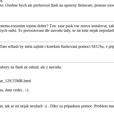
ml.
je to. Osobne bych ale preferoval flash na spravny firmware, protoze u
systemu-rozumim topmu dobre? Tzn. zase pask vse znovu instalovat, zal
bych radsi. To prerootovani dle navodu tady, se mi totiz nejak nepodari
Tato reflash by mela zajistit i korektni flashovani pomoci SEUSu, v pri
oubory na flash ne odsud, ale z navodu:
.rar_129.55MB.html
u, dam vedet.. :-)
, tak se mi nejak nezdaril :-( . Diky za pripadnou pomoc. Problem mam