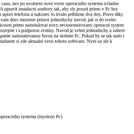
 casu, nez po uvolneni nove verze operacniho systemu zvladne
upravit instalacni soubory tak, aby sly pouzit primo v Pc bez
h uprav telefonu a nakonec to trvalo priblizne dva dny. Prave diky
A vam dnes muzeme prinest jednoduchy navod, jak si do sveho
icsson primo nainstalovat novy necustomizovany operacni system
zrejme i s podporou cestiny. Navod je velmi jednoduchy a zabere
patne nainstalovanou Javou na stolnim Pc. Pokud by se tak stalo i
ahnete si zde aktualni verzi tohoto softwaru. Nyni uz ale k
o operacniho systemu (mysleno Pc)