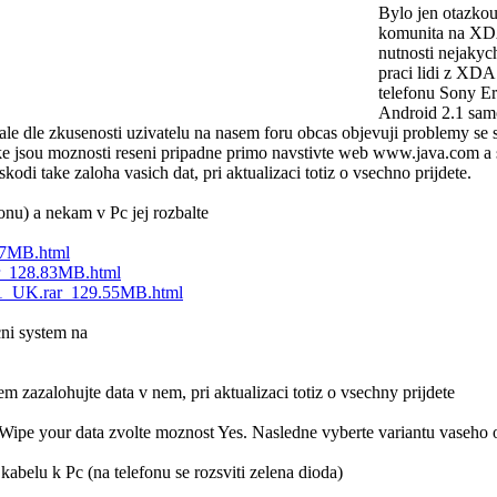
Bylo jen otazkou
komunita na XDA 
nutnosti nejakyc
praci lidi z XD
telefonu Sony Er
Android 2.1 samo
le dle zkusenosti uzivatelu na nasem foru obcas objevuji problemy se s
ke jsou moznosti reseni pripadne primo navstivte web www.java.com a st
odi take zaloha vasich dat, pri aktualizaci totiz o vsechno prijdete.
fonu) a nekam v Pc jej rozbalte
.87MB.html
ar_128.83MB.html
2.1_UK.rar_129.55MB.html
cni system na
sem zazalohujte data v nem, pri aktualizaci totiz o vsechny prijdete
na Wipe your data zvolte moznost Yes. Nasledne vyberte variantu vaseh
kabelu k Pc (na telefonu se rozsviti zelena dioda)