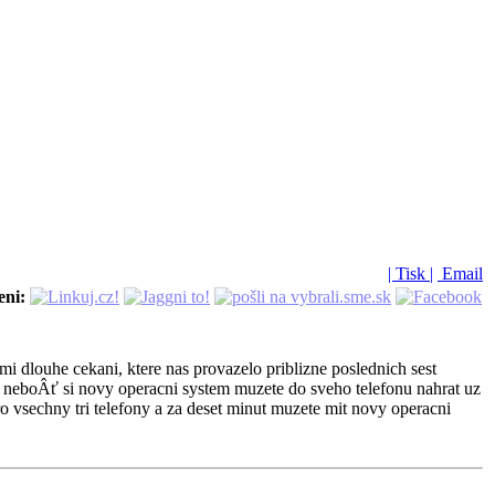
| Tisk |
Email
eni:
i dlouhe cekani, ktere nas provazelo priblizne poslednich sest
, neboÂť si novy operacni system muzete do sveho telefonu nahrat uz
 vsechny tri telefony a za deset minut muzete mit novy operacni