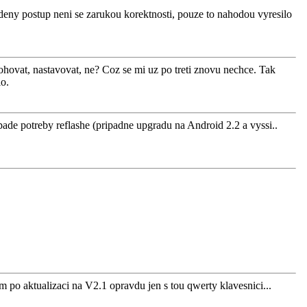
vedeny postup neni se zarukou korektnosti, pouze to nahodou vyresilo
ohovat, nastavovat, ne? Coz se mi uz po treti znovu nechce. Tak
lo.
pade potreby reflashe (pripadne upgradu na Android 2.2 a vyssi..
 po aktualizaci na V2.1 opravdu jen s tou qwerty klavesnici...