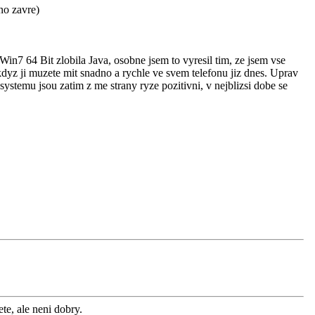
no zavre)
in7 64 Bit zlobila Java, osobne jsem to vyresil tim, ze jsem vse
 kdyz ji muzete mit snadno a rychle ve svem telefonu jiz dnes. Uprav
stemu jsou zatim z me strany ryze pozitivni, v nejblizsi dobe se
te, ale neni dobry.