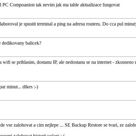
ustil PC Compoanion tak nevim jak ma tahle aktualizace fungovat
oroval je spustit terminal a ping na adresu routeru. Do cca pul minuty
e dedikovany balicek?
a wifi se prihlasim, dostanu IP, ale nedostanu se na internet - zkousen
r minut... dikes :-)
 vse zalohovat a cim nejlepe ... SE Backup Restore se tvari, ze zalohuje
eumi zalohovat historii volani :-(