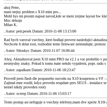
ahoj Petre,
mam stejny problem s X10 mini pro...
Mohl bys mi prosim napsat navod,kde se meni zrejme layout hw klav
Moc dekuju
Milan K.
.
Autor: petr.pesek Datum: 2010-11-08 13:15:00
Rad bych varoval vsechny, kteri hodlaji provest nasledujici aktualiza
Nechcete li delat root, rozhodne tento firmware neinstalujte, protoze
.
Autor: Stloukyc Datum: 2010-11-07 16:06:44
Ahoj. Aktualizoval jsem X10 mini PRO na v2.1 a vse probehlo v p
nesmyslny znaky. Pokud k tomu mate nekdo vyjadreni, popr. radu s
.
Autor: zapalkam Datum: 2010-11-06 18:23:47
Provedl jsem flash dle pospaneho navodu na X10 koupenou u VF - a
Zajimal mne rozdil, kdyz provedu reupdate pres SEUS - instalace se 
nemel nikdy proveden root)
.
Autor: xcreep Datum: 2010-11-06 15:03:17
Tento postup asi nefuguje n vsechny telefony,mam dve xperie X10i a n