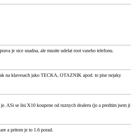
prava je sice snadna, ale musite udelat root vaseho telefonu.
, tak na klavesach jako TECKA, OTAZNIK apod. to pise nejaky
e. ASi se lisi X10 koupene od ruznych dealeru (jo a predtim jsem ji
are a pritom je to 1.6 porad.