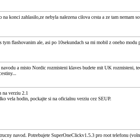
to na konci zahlasilo,ze nebyla nalezena cilova cesta a ze tam nemam s
 s tym flashovanim ale, asi po 10sekundach sa mi mobil z oneho modu 
 z navodu a misto Nordic rozmisteni klaves budete mit UK rozmisteni, 
estiny...
h na verziu 2.1
lko vela hodin, pockajte si na oficialnu verziu cez SEUP.
strucny navod. Potrebujete SuperOneClickv1.5.3 pro root telefonu (voln