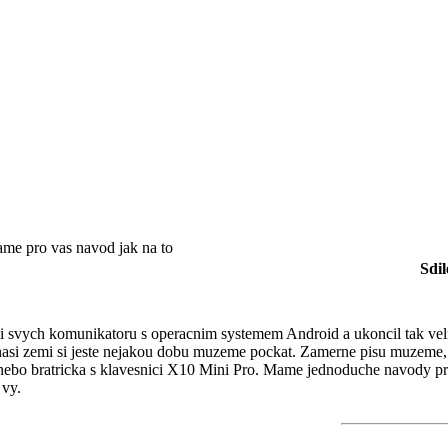
me pro vas navod jak na to
Sdil
ci svych komunikatoru s operacnim systemem Android a ukoncil tak velm
 v nasi zemi si jeste nejakou dobu muzeme pockat. Zamerne pisu muzeme
 nebo bratricka s klavesnici X10 Mini Pro. Mame jednoduche navody pro
 vy.