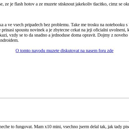
 ze je flash hotov a ze muzete stisknout jakekoliv tlacitko, cimz se ok
1
yka a ve vsech pripadech bez problemu. Take me trosku na notebooku s W
rinasi spoustu novinek a je zbytecne cekat na jeji oficialni uvolneni,
azi, vzdy se to da snadno a jednoduse doma opravit. Dojmy z noveho sy
Androidem.
O tomto navodu muzete diskutovat na nasem foru zde
eche to fungovat. Mam x10 mini, vsechno jserm delal tak, jak tady pise