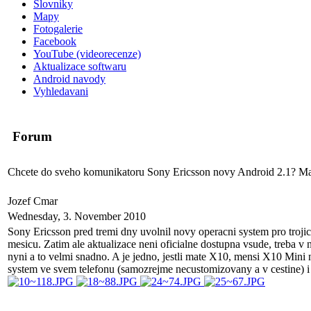
Slovniky
Mapy
Fotogalerie
Facebook
YouTube (videorecenze)
Aktualizace softwaru
Android navody
Vyhledavani
Forum
Chcete do sveho komunikatoru Sony Ericsson novy Android 2.1? Ma
Jozef Cmar
Wednesday, 3. November 2010
Sony Ericsson pred tremi dny uvolnil novy operacni system pro troji
mesicu. Zatim ale aktualizace neni oficialne dostupna vsude, treba
nyni a to velmi snadno. A je jedno, jestli mate X10, mensi X10 Mini
system ve svem telefonu (samozrejme necustomizovany a v cestine) i