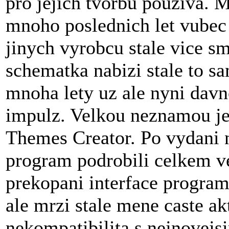
pro jejich tvorbu pouziva. M
mnoho poslednich let vubec 
jinych vyrobcu stale vice s
schematka nabizi stale to sa
mnoha lety uz ale nyni davn
impulz. Velkou neznamou j
Themes Creator. Po vydani n
program podrobili celkem ve
prekopani interface program
ale mrzi stale mene caste ak
nekompatibilita s nejnovejsi