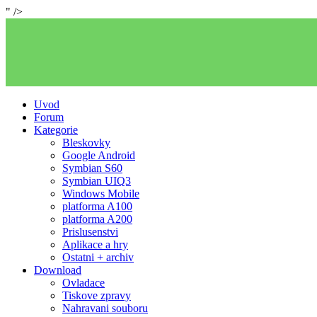
" />
Uvod
Forum
Kategorie
Bleskovky
Google Android
Symbian S60
Symbian UIQ3
Windows Mobile
platforma A100
platforma A200
Prislusenstvi
Aplikace a hry
Ostatni + archiv
Download
Ovladace
Tiskove zpravy
Nahravani souboru