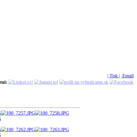
| Tisk |
Email
eni: