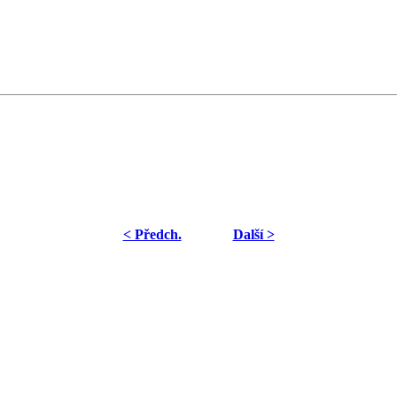
< Předch.
Další >