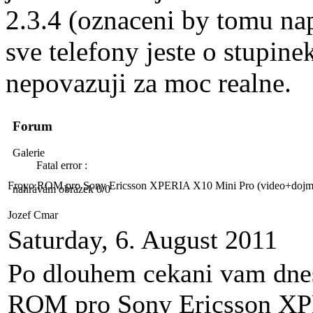
2.3.4 (oznaceni by tomu na
sve telefony jeste o stupine
nepovazuji za moc realne.
Forum
Galerie
Fatal error :
Froyo ROM pro Sony Ericsson XPERIA X10 Mini Pro (video+dojm
nahrávám obrázek 0/0
Jozef Cmar
Saturday, 6. August 2011
Po dlouhem cekani vam dnes
ROM pro Sony Ericsson XPE