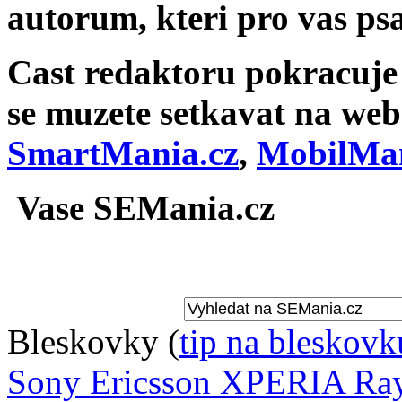
autorum, kteri pro vas psa
Cast redaktoru pokracuje v
se muzete setkavat na we
SmartMania.cz
,
MobilMan
Vase SEMania.cz
Bleskovky
(
tip na bleskovk
Sony Ericsson XPERIA Ray 