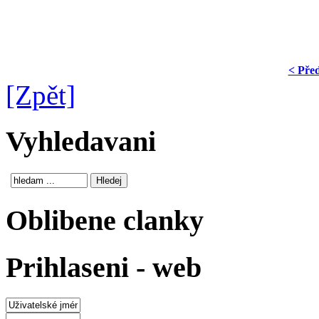
< Pře
[Zpět]
Vyhledavani
Oblibene clanky
Prihlaseni - web