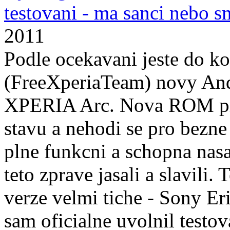
testovani - ma sanci nebo s
2011
Podle ocekavani jeste do k
(FreeXperiaTeam) novy And
XPERIA Arc. Nova ROM proz
stavu a nehodi se pro bezne 
plne funkcni a schopna na
teto zprave jasali a slavili.
verze velmi tiche - Sony Eri
sam oficialne uvolnil testo