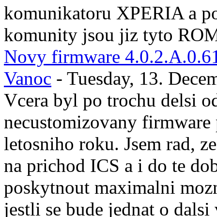
komunikatoru XPERIA a po 
komunity jsou jiz tyto ROM
Novy firmware 4.0.2.A.0.61 
Vanoc
- Tuesday, 13. Dece
Vcera byl po trochu delsi o
necustomizovany firmware 
letosniho roku. Jsem rad, 
na prichod ICS a i do te d
poskytnout maximalni moz
jestli se bude jednat o dals