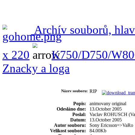
Archív souborů, hlav
x 220
K750/D750/W80
Znacky a loga
Název souboru:
RIP
Popis:
animovany original
Odesláno dne:
13.October 2005
Poslal:
Vaclav ROHUSCH (Va
Datum:
13.October 2005
Autor souboru:
Sony Ericsson=>VaRo
Velikost souboru:
84.00Kb