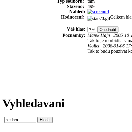
Typ souboru:
thm
Staženo:
499
Náhled:
Hodnocení:
Celkem hla
Váš hlas:
Poznámky:
Marek Hajn 2005-10-1
Tak to je morbidita sama
Viollet 2008-01-06 17
Tak to budu pouzivat kd
Vyhledavani