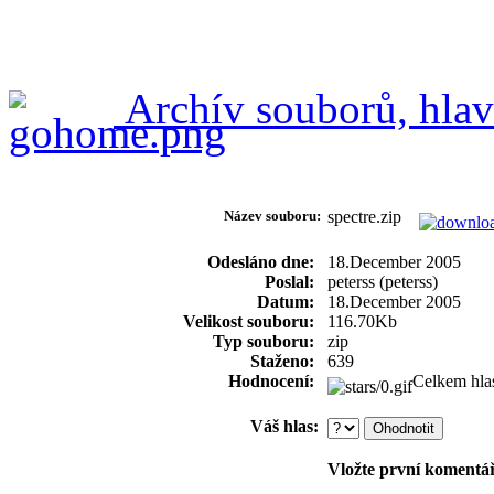
Archív souborů, hlav
Název souboru:
spectre.zip
Odesláno dne:
18.December 2005
Poslal:
peterss (peterss)
Datum:
18.December 2005
Velikost souboru:
116.70Kb
Typ souboru:
zip
Staženo:
639
Hodnocení:
Celkem hla
Váš hlas:
Vložte první komentář!