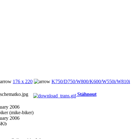
176 x 220
K750/D750/W800/K600/W550i/W810i
_schematko.jpg
Stáhnout
uary 2006
iker (mike-biker)
uary 2006
6Kb