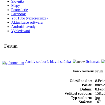
Slovniky
Mapy
Fotogalerie
Facebook
YouTube (videorecenze)
Aktualizace softwaru
Android navody
Vyhledavani
Forum
Archív souborů, hlavní stránka
Schemata
Název souboru:
Prvni
Odesláno dne:
8.Febr
Poslal:
mike-b
Datum:
8.Febr
Velikost souboru:
158.2
Typ souboru:
jpg
Staženo:
167