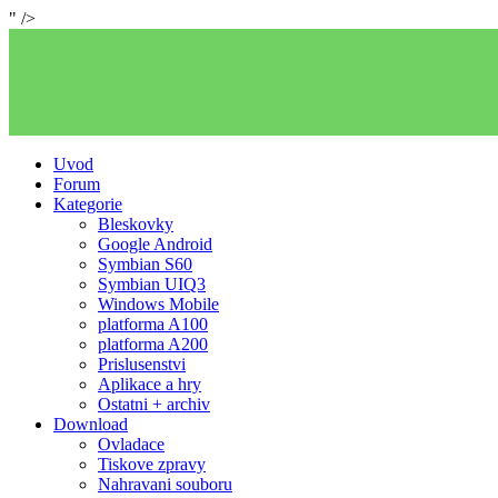
" />
Uvod
Forum
Kategorie
Bleskovky
Google Android
Symbian S60
Symbian UIQ3
Windows Mobile
platforma A100
platforma A200
Prislusenstvi
Aplikace a hry
Ostatni + archiv
Download
Ovladace
Tiskove zpravy
Nahravani souboru