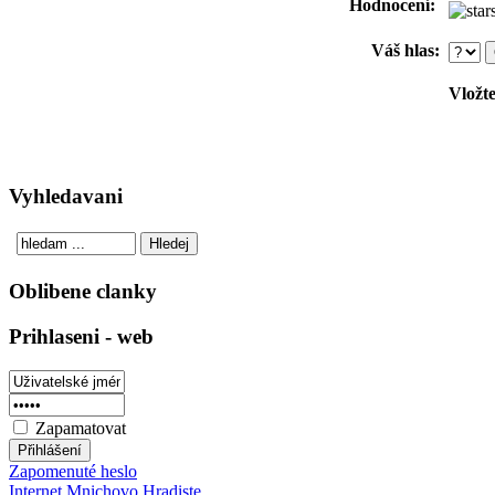
Hodnocení:
Váš hlas:
Vložte
Vyhledavani
Oblibene clanky
Prihlaseni - web
Zapamatovat
Zapomenuté heslo
Internet Mnichovo Hradiste