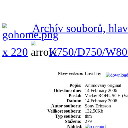
Archív souborů, hlav
x 220
K750/D750/W80
Název souboru:
Loveboy
Popis:
Animovany original
Odesláno dne:
14.February 2006
Poslal:
Vaclav ROHUSCH (Va
Datum:
14.February 2006
Autor souboru:
Sony Ericsson
Velikost souboru:
132.50Kb
Typ souboru:
thm
Staženo:
279
Náhled: