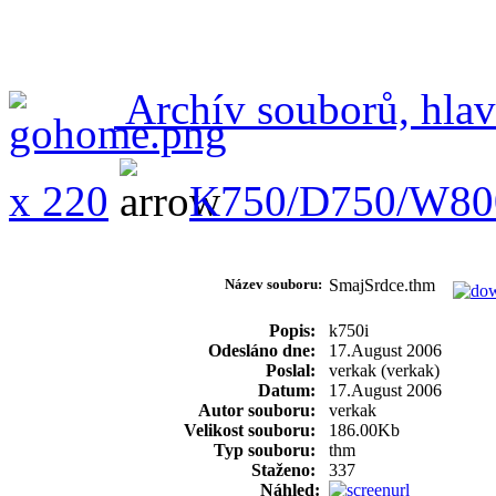
Archív souborů, hlav
x 220
K750/D750/W80
Název souboru:
SmajSrdce.thm
Popis:
k750i
Odesláno dne:
17.August 2006
Poslal:
verkak (verkak)
Datum:
17.August 2006
Autor souboru:
verkak
Velikost souboru:
186.00Kb
Typ souboru:
thm
Staženo:
337
Náhled: