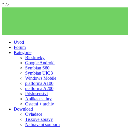
" />
Uvod
Forum
Kategorie
Bleskovky
Google Android
Symbian S60
Symbian UIQ3
Windows Mobile
platforma A100
platforma A200
Prislusenstvi
Aplikace a hry
Ostatni + archiv
Download
Ovladace
Tiskove zpravy
Nahravani souboru