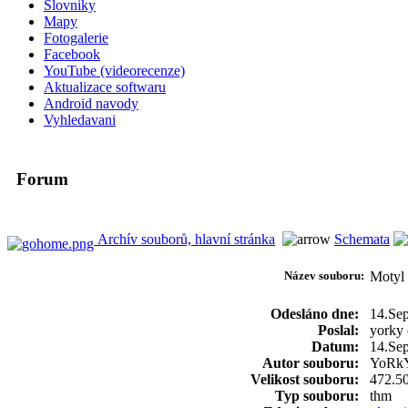
Slovniky
Mapy
Fotogalerie
Facebook
YouTube (videorecenze)
Aktualizace softwaru
Android navody
Vyhledavani
Forum
Archív souborů, hlavní stránka
Schemata
Název souboru:
Moty
Odesláno dne:
14.Se
Poslal:
yorky 
Datum:
14.Se
Autor souboru:
YoRk
Velikost souboru:
472.5
Typ souboru:
thm