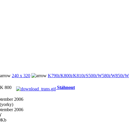
240 x 320
K790i/K800i/K810i/S500i/W580i/W850i/W
l K 800
Stáhnout
ptember 2006
(yorky)
ptember 2006
Y
0Kb