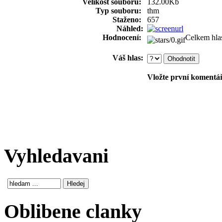
Velikost souboru:
132.00Kb
Typ souboru:
thm
Staženo:
657
Náhled:
Hodnocení:
Celkem hla
Váš hlas:
Vložte první komentář!
Vyhledavani
Oblibene clanky