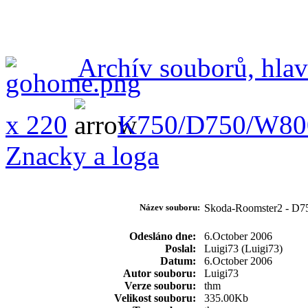
Archív souborů, hlav
x 220
K750/D750/W80
Znacky a loga
Název souboru:
Skoda-Roomster2 - 
Odesláno dne:
6.October 2006
Poslal:
Luigi73 (Luigi73)
Datum:
6.October 2006
Autor souboru:
Luigi73
Verze souboru:
thm
Velikost souboru:
335.00Kb