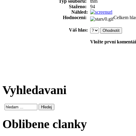
Typ souboru:
thm
Staženo:
94
Náhled:
Hodnocení:
Celkem hla
Váš hlas:
Vložte první komentář!
Vyhledavani
Oblibene clanky