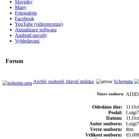
Slovniky
Mapy
Fotogalerie
Facebook
YouTube (videorecenze)
Aktualizace softwaru
Android navody
Vyhledavani
Forum
Archív souborů, hlavní stránka
Schemata
Název souboru:
ADID
Odesláno dne:
11.Oc
Poslal:
Luigi7
Datum:
11.Oc
Autor souboru:
Luigi
Verze souboru:
thm
Velikost souboru:
65.00