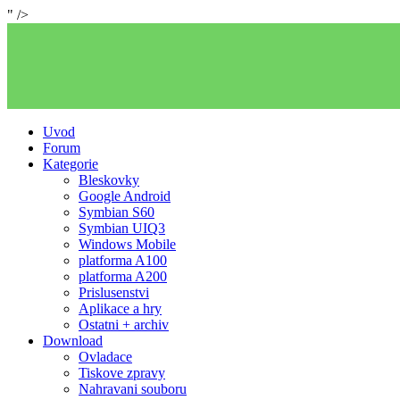
" />
Uvod
Forum
Kategorie
Bleskovky
Google Android
Symbian S60
Symbian UIQ3
Windows Mobile
platforma A100
platforma A200
Prislusenstvi
Aplikace a hry
Ostatni + archiv
Download
Ovladace
Tiskove zpravy
Nahravani souboru