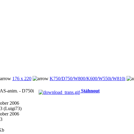
176 x 220
K750/D750/W800/K600/W550i/W810i
AS-anim. - D750i
Stáhnout
tober 2006
3 (Luigi73)
tober 2006
73
Kb