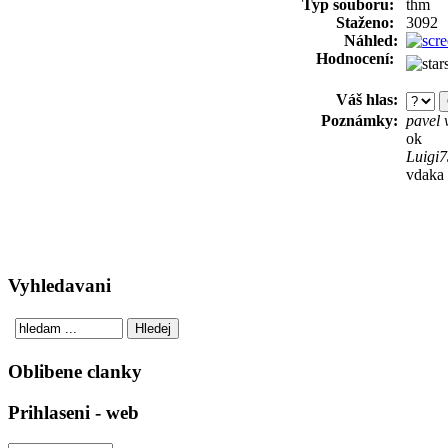
Typ souboru:
thm
Staženo:
3092
Náhled:
Hodnocení:
Váš hlas:
Poznámky:
pavel
ok
Luigi
vdaka
Vyhledavani
Oblibene clanky
Prihlaseni - web