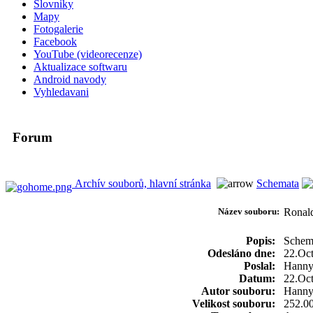
Slovniky
Mapy
Fotogalerie
Facebook
YouTube (videorecenze)
Aktualizace softwaru
Android navody
Vyhledavani
Forum
Archív souborů, hlavní stránka
Schemata
Název souboru:
Rona
Popis:
Schema
Odesláno dne:
22.Oc
Poslal:
Hanny
Datum:
22.Oc
Autor souboru:
Hann
Velikost souboru:
252.0