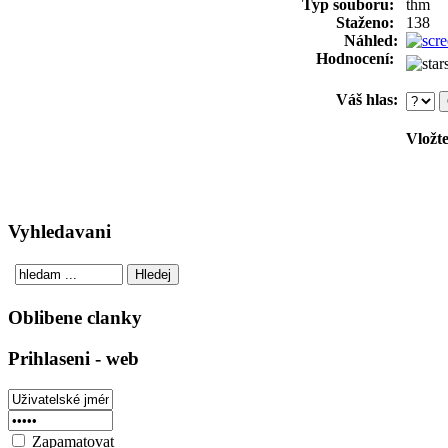
Typ souboru:
thm
Staženo:
138
Náhled:
Hodnocení:
Váš hlas:
Vložte
Vyhledavani
Oblibene clanky
Prihlaseni - web
Zapamatovat