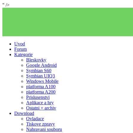
" />
Uvod
Forum
Kategorie
Bleskovky
Google Android
Symbian S60
Symbian UIQ3
Windows Mobile
platforma A100
platforma A200
Prislusenstvi
Aplikace a hry
Ostatni + archiv
Download
Ovladace
Tiskove zpravy
Nahravani souboru