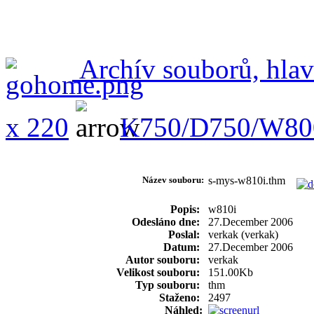
Archív souborů, hlav
x 220
K750/D750/W80
Název souboru:
s-mys-w810i.thm
Popis:
w810i
Odesláno dne:
27.December 2006
Poslal:
verkak (verkak)
Datum:
27.December 2006
Autor souboru:
verkak
Velikost souboru:
151.00Kb
Typ souboru:
thm
Staženo:
2497
Náhled: