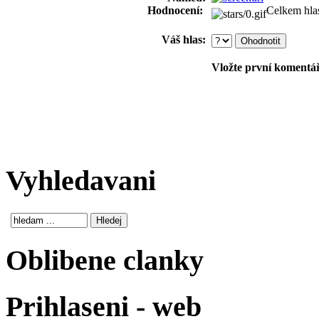
Hodnocení:
Celkem hla
Váš hlas:
Vložte první komentář!
Vyhledavani
Oblibene clanky
Prihlaseni - web