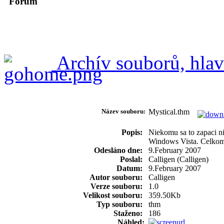
Forum
Archív souborů, hlav
Název souboru:
Mystical.thm
Popis:
Niekomu sa to zapaci n
Windows Vista. Celkom
Odesláno dne:
9.February 2007
Poslal:
Calligen (Calligen)
Datum:
9.February 2007
Autor souboru:
Calligen
Verze souboru:
1.0
Velikost souboru:
359.50Kb
Typ souboru:
thm
Staženo:
186
Náhled: