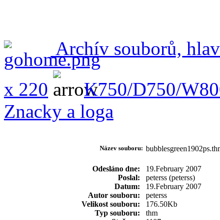
Archív souborů, hlav
x 220
K750/D750/W80
Znacky a loga
Název souboru:
bubblesgreen1902ps.
Odesláno dne:
19.February 2007
Poslal:
peterss (peterss)
Datum:
19.February 2007
Autor souboru:
peterss
Velikost souboru:
176.50Kb
Typ souboru:
thm