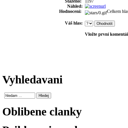
Staženo:
1197
Náhled:
Hodnocení:
Celkem hla
Váš hlas:
Vložte první komentář!
Vyhledavani
Oblibene clanky