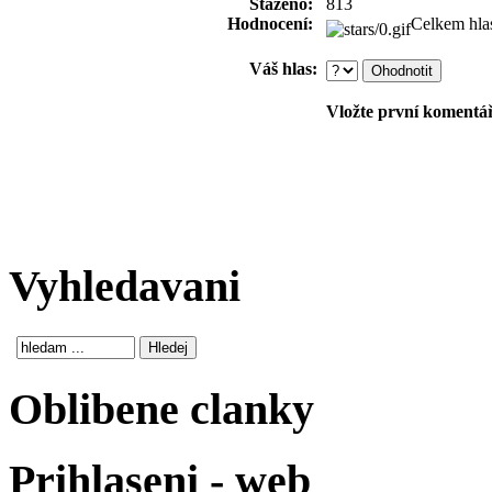
Staženo:
813
Hodnocení:
Celkem hla
Váš hlas:
Vložte první komentář!
Vyhledavani
Oblibene clanky
Prihlaseni - web