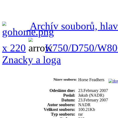
Archív souborů, hlav
x 220
K750/D750/W80
Znacky a loga
Název souboru:
Horse Feadhers
Odesláno dne:
23.February 2007
Poslal:
Jakub (NADR)
Datum:
23.February 2007
Autor souboru:
NADR
Velikost souboru:
100.21Kb
Typ souboru:
rar