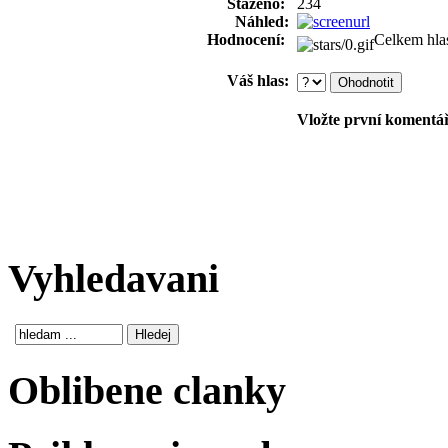
Staženo:
234
Náhled:
Hodnocení:
Celkem hla
Váš hlas:
Vložte první komentář!
Vyhledavani
Oblibene clanky