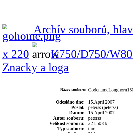
Archív souborů, hlav
x 220
K750/D750/W80
Znacky a loga
Název souboru:
CodenameLonghorn1
Odesláno dne:
15.April 2007
Poslal:
peterss (peterss)
Datum:
15.April 2007
Autor souboru:
peterss
Velikost souboru:
221.50Kb
Typ souboru:
thm