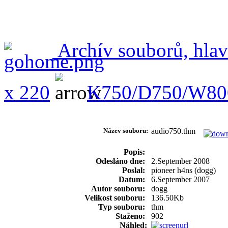
Archív souborů, hlav
x 220
K750/D750/W80
Název souboru:
audio750.thm
Popis:
Odesláno dne:
2.September 2008
Poslal:
pioneer h4ns (dogg)
Datum:
6.September 2007
Autor souboru:
dogg
Velikost souboru:
136.50Kb
Typ souboru:
thm
Staženo:
902
Náhled: