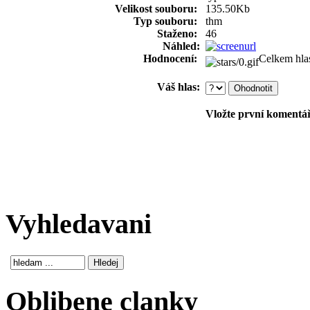
Velikost souboru:
135.50Kb
Typ souboru:
thm
Staženo:
46
Náhled:
Hodnocení:
Celkem hla
Váš hlas:
Vložte první komentář!
Vyhledavani
Oblibene clanky