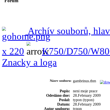
Forum
Archív souborů, hlav
x 220
K750/D750/W80
Znacky a loga
Název souboru:
gambrinus.thm
Popis:
neni moje prace
Odesláno dne:
28.February 2009
Poslal:
typon (typon)
Datum:
28.February 2009
Autor souboru:
typon