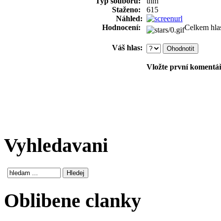
Typ souboru:
thm
Staženo:
615
Náhled:
Hodnocení:
Celkem hla
Váš hlas:
Vložte první komentář!
Vyhledavani
Oblibene clanky