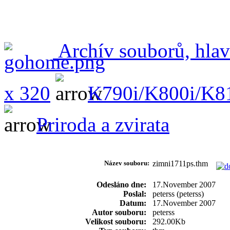
Archív souborů, hlav
x 320
K790i/K800i/K8
Priroda a zvirata
Název souboru:
zimni1711ps.thm
Odesláno dne:
17.November 2007
Poslal:
peterss (peterss)
Datum:
17.November 2007
Autor souboru:
peterss
Velikost souboru:
292.00Kb