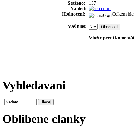
Staženo:
137
Náhled:
Hodnocení:
Celkem hla
Váš hlas:
Vložte první komentář!
Vyhledavani
Oblibene clanky