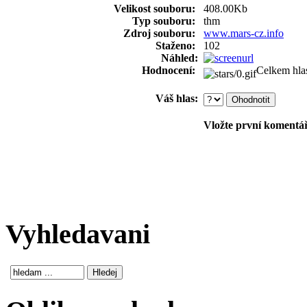
Velikost souboru:
408.00Kb
Typ souboru:
thm
Zdroj souboru:
www.mars-cz.info
Staženo:
102
Náhled:
Hodnocení:
Celkem hla
Váš hlas:
Vložte první komentář!
Vyhledavani