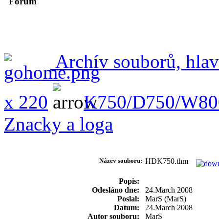
Forum
Archív souborů, hlav
x 220
K750/D750/W80
Znacky a loga
Název souboru:
HDK750.thm
Popis:
Odesláno dne:
24.March 2008
Poslal:
MarS (MarS)
Datum:
24.March 2008
Autor souboru:
MarS