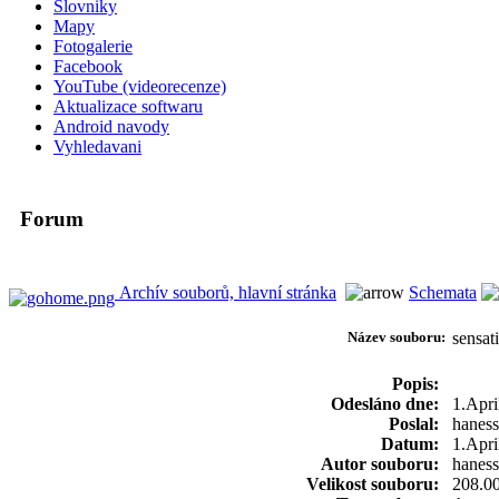
Slovniky
Mapy
Fotogalerie
Facebook
YouTube (videorecenze)
Aktualizace softwaru
Android navody
Vyhledavani
Forum
Archív souborů, hlavní stránka
Schemata
Název souboru:
sensa
Popis:
Odesláno dne:
1.Apri
Poslal:
haness
Datum:
1.Apri
Autor souboru:
haness
Velikost souboru:
208.0