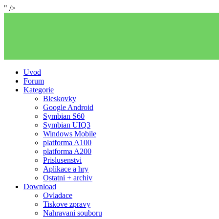
" />
Uvod
Forum
Kategorie
Bleskovky
Google Android
Symbian S60
Symbian UIQ3
Windows Mobile
platforma A100
platforma A200
Prislusenstvi
Aplikace a hry
Ostatni + archiv
Download
Ovladace
Tiskove zpravy
Nahravani souboru