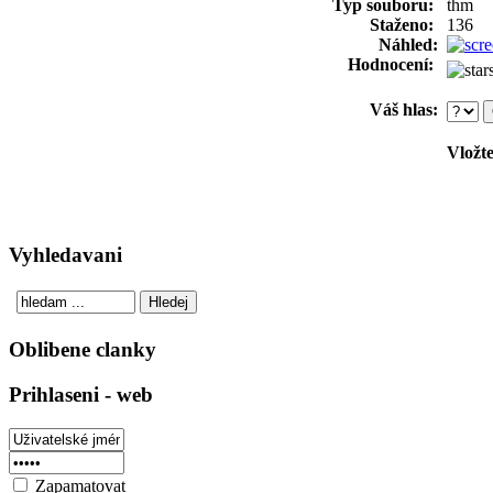
Typ souboru:
thm
Staženo:
136
Náhled:
Hodnocení:
Váš hlas:
Vložte
Vyhledavani
Oblibene clanky
Prihlaseni - web
Zapamatovat