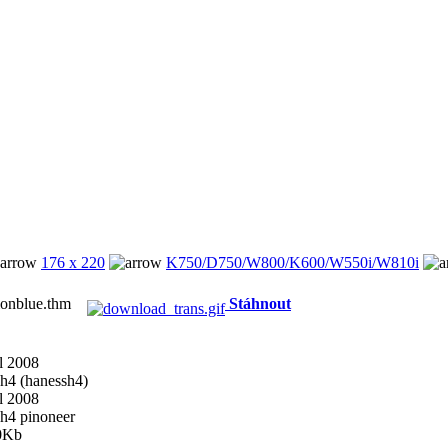
176 x 220
K750/D750/W800/K600/W550i/W810i
tionblue.thm
Stáhnout
l 2008
h4 (hanessh4)
l 2008
h4 pinoneer
0Kb