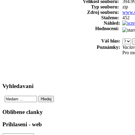
Velikost souboru:
394.9
Typ souboru:
zip
Zdroj souboru:
www.s
Staženo:
452
Náhled:
Hodnocení:
Váš hlas:
Poznámky:
Vacla
Pro mo
Vyhledavani
Oblibene clanky
Prihlaseni - web