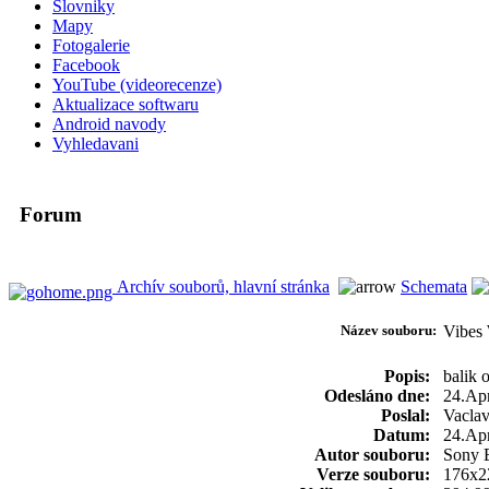
Slovniky
Mapy
Fotogalerie
Facebook
YouTube (videorecenze)
Aktualizace softwaru
Android navody
Vyhledavani
Forum
Archív souborů, hlavní stránka
Schemata
Název souboru:
Vibes
Popis:
balik 
Odesláno dne:
24.Apr
Poslal:
Vacla
Datum:
24.Apr
Autor souboru:
Sony 
Verze souboru:
176x2