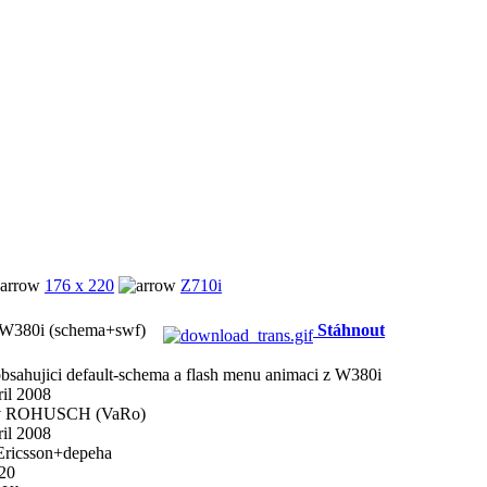
176 x 220
Z710i
 W380i (schema+swf)
Stáhnout
obsahujici default-schema a flash menu animaci z W380i
il 2008
v ROHUSCH (VaRo)
il 2008
Ericsson+depeha
20