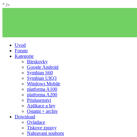
" />
Uvod
Forum
Kategorie
Bleskovky
Google Android
Symbian S60
Symbian UIQ3
Windows Mobile
platforma A100
platforma A200
Prislusenstvi
Aplikace a hry
Ostatni + archiv
Download
Ovladace
Tiskove zpravy
Nahravani souboru