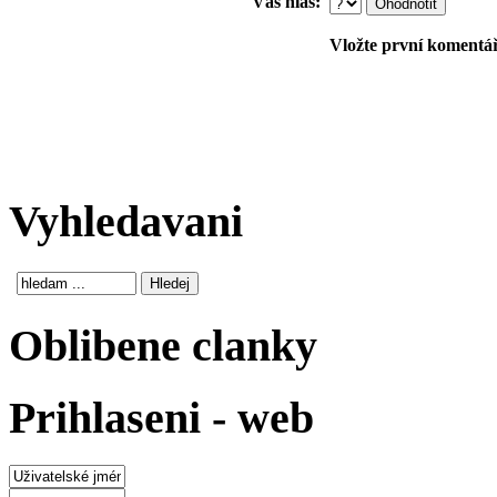
Váš hlas:
Vložte první komentář!
Vyhledavani
Oblibene clanky
Prihlaseni - web