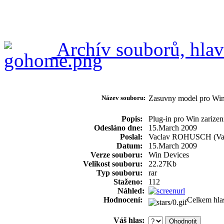
Archív souborů, hlav
Název souboru:
Zasuvny model pro Wi
Popis:
Plug-in pro Win zarize
Odesláno dne:
15.March 2009
Poslal:
Vaclav ROHUSCH (Va
Datum:
15.March 2009
Verze souboru:
Win Devices
Velikost souboru:
22.27Kb
Typ souboru:
rar
Staženo:
112
Náhled:
Hodnocení:
Celkem hla
Váš hlas: