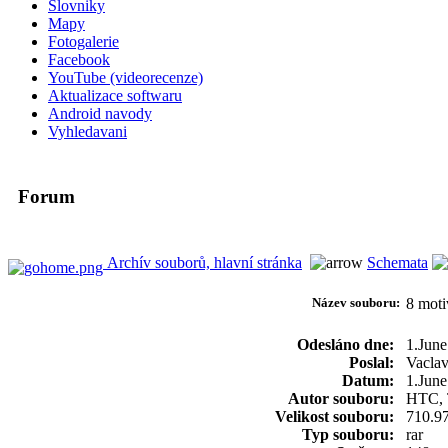
Slovniky
Mapy
Fotogalerie
Facebook
YouTube (videorecenze)
Aktualizace softwaru
Android navody
Vyhledavani
Forum
Archív souborů, hlavní stránka
Schemata
Název souboru:
8 mot
Odesláno dne:
1.June
Poslal:
Vacla
Datum:
1.June
Autor souboru:
HTC, 
Velikost souboru:
710.9
Typ souboru:
rar