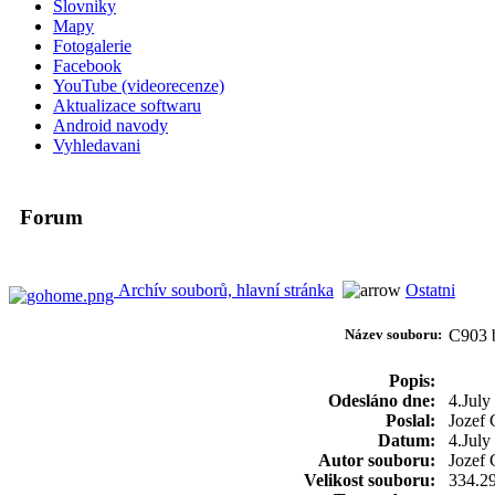
Slovniky
Mapy
Fotogalerie
Facebook
YouTube (videorecenze)
Aktualizace softwaru
Android navody
Vyhledavani
Forum
Archív souborů, hlavní stránka
Ostatni
Název souboru:
C903 
Popis:
Odesláno dne:
4.July
Poslal:
Jozef 
Datum:
4.July
Autor souboru:
Jozef
Velikost souboru:
334.2