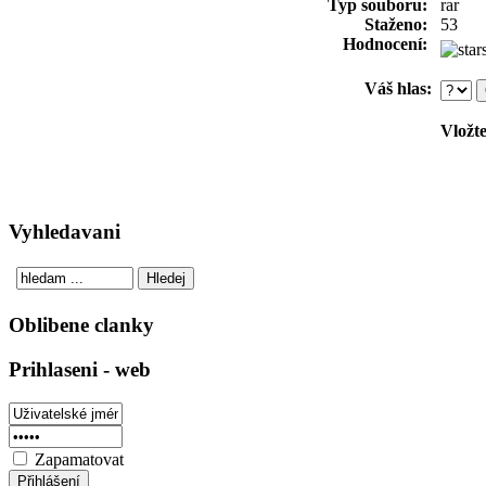
Typ souboru:
rar
Staženo:
53
Hodnocení:
Váš hlas:
Vložte
Vyhledavani
Oblibene clanky
Prihlaseni - web
Zapamatovat