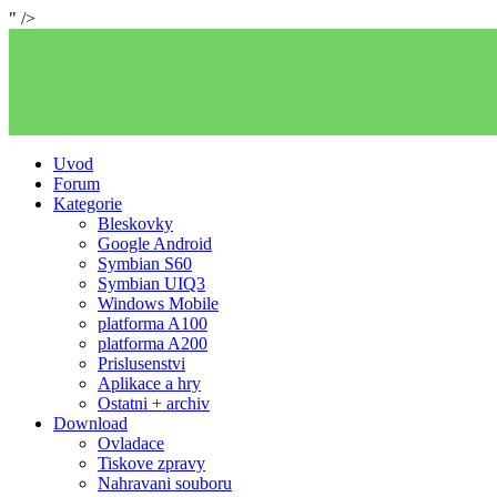
" />
Uvod
Forum
Kategorie
Bleskovky
Google Android
Symbian S60
Symbian UIQ3
Windows Mobile
platforma A100
platforma A200
Prislusenstvi
Aplikace a hry
Ostatni + archiv
Download
Ovladace
Tiskove zpravy
Nahravani souboru