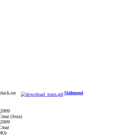
black.rar
Stáhnout
 2009
Cmar (Joza)
 2009
 Cmar
9Kb