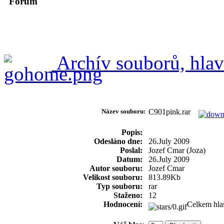
Forum
Archív souborů, hlav
Název souboru:
C901pink.rar
Popis:
Odesláno dne:
26.July 2009
Poslal:
Jozef Cmar (Joza)
Datum:
26.July 2009
Autor souboru:
Jozef Cmar
Velikost souboru:
813.89Kb
Typ souboru:
rar
Staženo:
12
Hodnocení:
Celkem hla