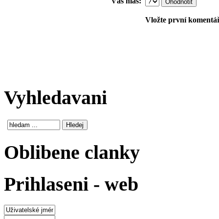
Váš hlas:
Vložte první komentář!
Vyhledavani
Oblibene clanky
Prihlaseni - web