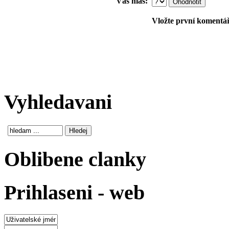
Váš hlas:
Vložte první komentář!
Vyhledavani
Oblibene clanky
Prihlaseni - web