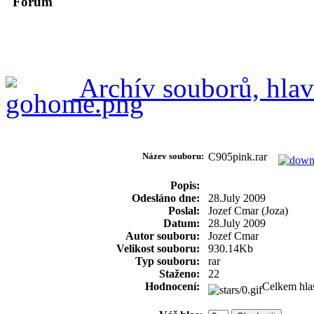
Forum
Archív souborů, hlav
Název souboru:
C905pink.rar
Popis:
Odesláno dne:
28.July 2009
Poslal:
Jozef Cmar (Joza)
Datum:
28.July 2009
Autor souboru:
Jozef Cmar
Velikost souboru:
930.14Kb
Typ souboru:
rar
Staženo:
22
Hodnocení:
Celkem hla