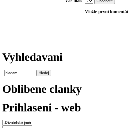
Váš hlas:
Vložte první komentář!
Vyhledavani
Oblibene clanky
Prihlaseni - web