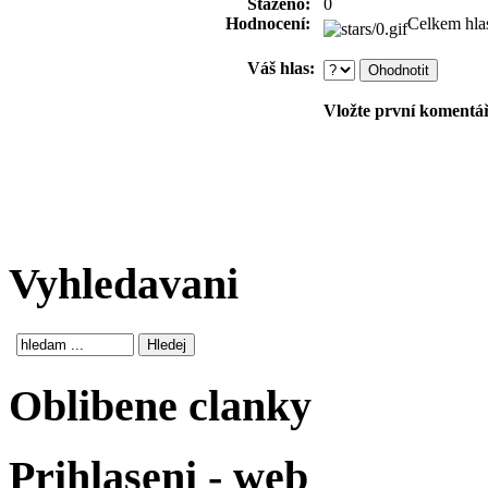
Staženo:
0
Hodnocení:
Celkem hla
Váš hlas:
Vložte první komentář!
Vyhledavani
Oblibene clanky
Prihlaseni - web