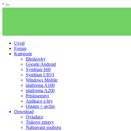
" />
Uvod
Forum
Kategorie
Bleskovky
Google Android
Symbian S60
Symbian UIQ3
Windows Mobile
platforma A100
platforma A200
Prislusenstvi
Aplikace a hry
Ostatni + archiv
Download
Ovladace
Tiskove zpravy
Nahravani souboru