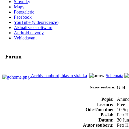
Slovniky
Mapy
Fotogalerie
Facebook
YouTube (videorecenze)
Aktualizace softwaru
Android navody
Vyhledavani
Forum
Archív souborů, hlavní stránka
Schemata
Název souboru:
Gif
Popis:
Animo
Licence:
Free
Odesláno dne:
10.Se
Poslal:
Petr H
Datum:
30.Ju
Autor souboru:
Petr H