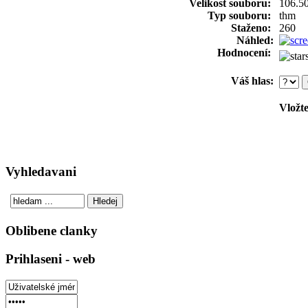
Velikost souboru:
106.5
Typ souboru:
thm
Staženo:
260
Náhled:
Hodnocení:
Váš hlas:
Vložte
Vyhledavani
Oblibene clanky
Prihlaseni - web