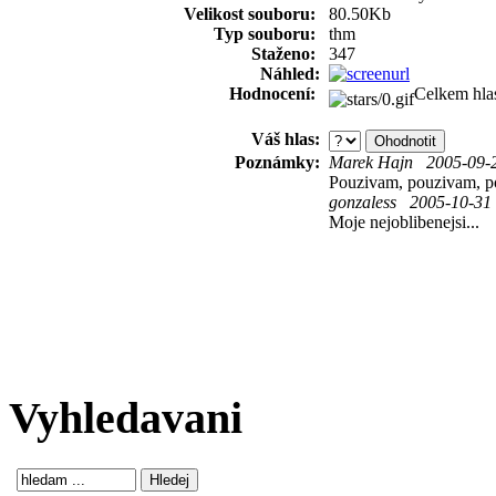
Velikost souboru:
80.50Kb
Typ souboru:
thm
Staženo:
347
Náhled:
Hodnocení:
Celkem hla
Váš hlas:
Poznámky:
Marek Hajn 2005-09-2
Pouzivam, pouzivam, pou
gonzaless 2005-10-31
Moje nejoblibenejsi...
Vyhledavani