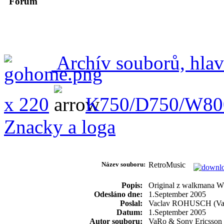
Forum
Archív souborů, hlav
x 220
K750/D750/W80
Znacky a loga
Název souboru:
RetroMusic
Popis:
Original z walkmana W
Odesláno dne:
1.September 2005
Poslal:
Vaclav ROHUSCH (Va
Datum:
1.September 2005
Autor souboru:
VaRo & Sony Ericsson