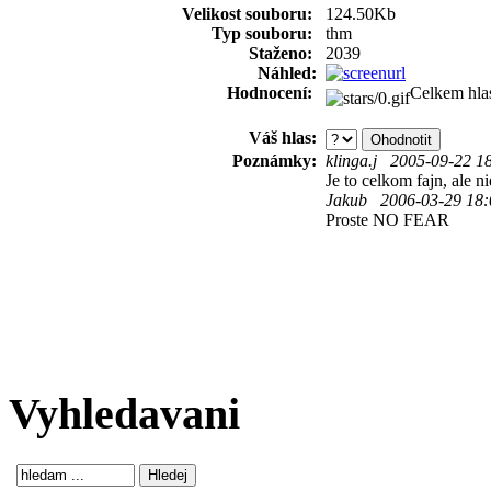
Velikost souboru:
124.50Kb
Typ souboru:
thm
Staženo:
2039
Náhled:
Hodnocení:
Celkem hla
Váš hlas:
Poznámky:
klinga.j 2005-09-22 1
Je to celkom fajn, ale 
Jakub 2006-03-29 18:
Proste NO FEAR
Vyhledavani