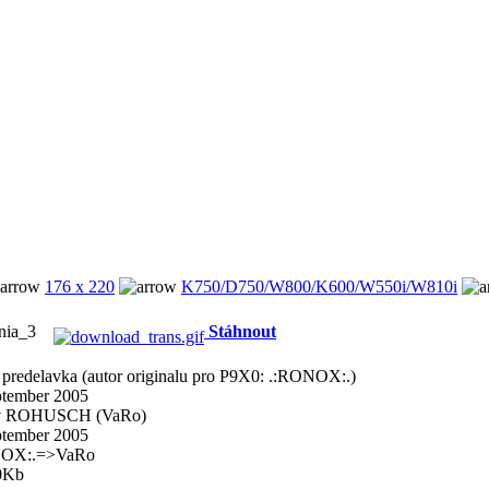
176 x 220
K750/D750/W800/K600/W550i/W810i
nia_3
Stáhnout
predelavka (autor originalu pro P9X0: .:RONOX:.)
ptember 2005
v ROHUSCH (VaRo)
ptember 2005
NOX:.=>VaRo
0Kb