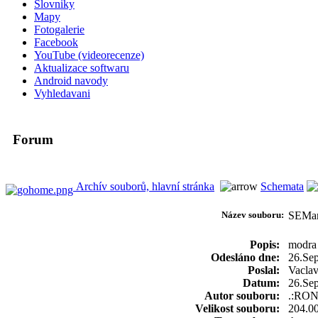
Slovniky
Mapy
Fotogalerie
Facebook
YouTube (videorecenze)
Aktualizace softwaru
Android navody
Vyhledavani
Forum
Archív souborů, hlavní stránka
Schemata
Název souboru:
SEMa
Popis:
modra 
Odesláno dne:
26.Se
Poslal:
Vacla
Datum:
26.Se
Autor souboru:
.:RO
Velikost souboru:
204.0