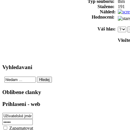
Typ souboru:
thm
Staženo:
191
Náhled:
Hodnocení:
Váš hlas:
Vložte
Vyhledavani
Oblibene clanky
Prihlaseni - web
Zapamatovat