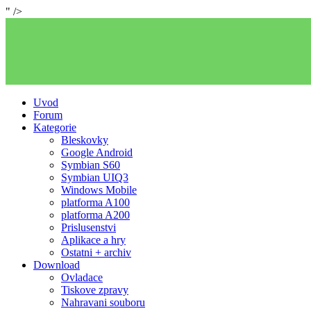
" />
Uvod
Forum
Kategorie
Bleskovky
Google Android
Symbian S60
Symbian UIQ3
Windows Mobile
platforma A100
platforma A200
Prislusenstvi
Aplikace a hry
Ostatni + archiv
Download
Ovladace
Tiskove zpravy
Nahravani souboru