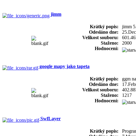
jimm
Krátký popis:
jimm 5
Odesláno dne:
25.Dec
Velikost souboru:
601.4
Staženo:
2000
Hodnocení:
google mapy jako tapeta
Krátký popis:
ggm na
Odesláno dne:
17.Feb
Velikost souboru:
402.8
Staženo:
1217
Hodnocení:
SwfLayer
Krátký popis:
Progra