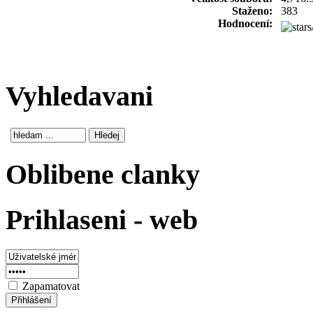
Staženo:
383
Hodnocení:
Vyhledavani
Oblibene clanky
Prihlaseni - web
Zapamatovat