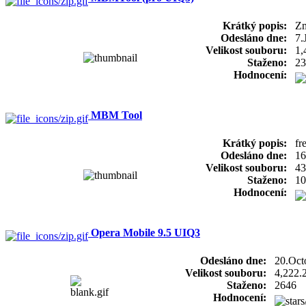
Krátký popis:
Zm
Odesláno dne:
7.
Velikost souboru:
1,
Staženo:
23
Hodnocení:
MBM Tool
Krátký popis:
fr
Odesláno dne:
16
Velikost souboru:
43
Staženo:
10
Hodnocení:
Opera Mobile 9.5 UIQ3
Odesláno dne:
20.Oct
Velikost souboru:
4,222.
Staženo:
2646
Hodnocení: