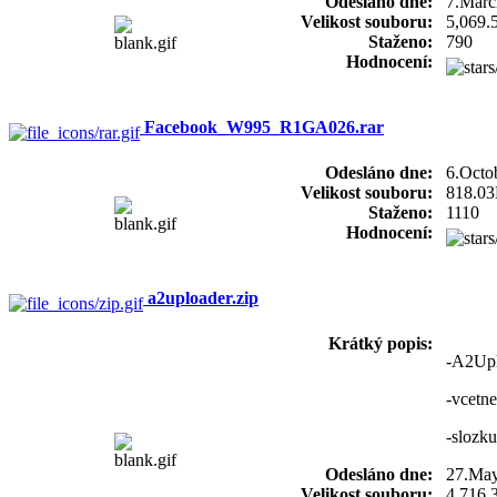
Odesláno dne:
7.Marc
Velikost souboru:
5,069.
Staženo:
790
Hodnocení:
Facebook_W995_R1GA026.rar
Odesláno dne:
6.Octo
Velikost souboru:
818.0
Staženo:
1110
Hodnocení:
a2uploader.zip
Krátký popis:
-A2Upl
-vcetne
-slozku
Odesláno dne:
27.Ma
Velikost souboru:
4,716.