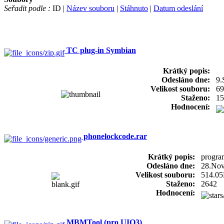
Seřadit podle :
ID |
Název souboru
|
Stáhnuto
|
Datum odeslání
TC plug-in Symbian
Krátký popis:
Odesláno dne:
9.
Velikost souboru:
69
Staženo:
15
Hodnocení:
phonelockcode.rar
Krátký popis:
progra
Odesláno dne:
28.No
Velikost souboru:
514.0
Staženo:
2642
Hodnocení:
MBMTool (pro UIQ3)