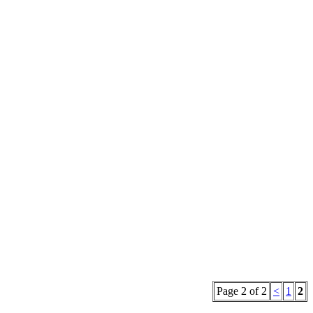
Page 2 of 2
<
1
2