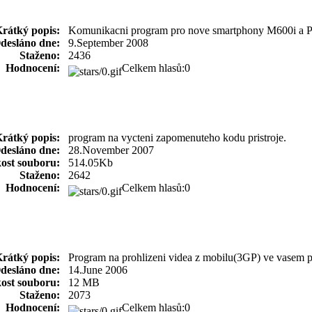
rátký popis:
Komunikacni program pro nove smartphony M600i a P9
desláno dne:
9.September 2008
Staženo:
2436
Hodnocení:
Celkem hlasů:0
rátký popis:
program na vycteni zapomenuteho kodu pristroje.
desláno dne:
28.November 2007
kost souboru:
514.05Kb
Staženo:
2642
Hodnocení:
Celkem hlasů:0
rátký popis:
Program na prohlizeni videa z mobilu(3GP) ve vasem p
desláno dne:
14.June 2006
kost souboru:
12 MB
Staženo:
2073
Hodnocení:
Celkem hlasů:0