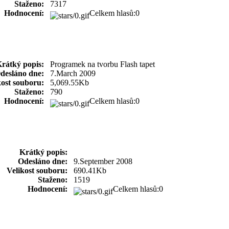
Staženo:
7317
Hodnocení:
Celkem hlasů:0
rátký popis:
Programek na tvorbu Flash tapet
desláno dne:
7.March 2009
kost souboru:
5,069.55Kb
Staženo:
790
Hodnocení:
Celkem hlasů:0
Krátký popis:
Odesláno dne:
9.September 2008
Velikost souboru:
690.41Kb
Staženo:
1519
Hodnocení:
Celkem hlasů:0