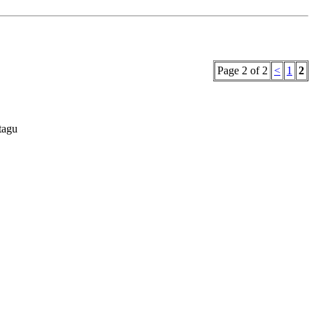
Page 2 of 2
<
1
2
tagu