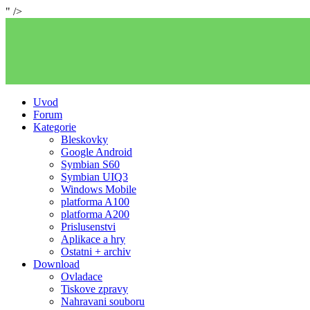
" />
Uvod
Forum
Kategorie
Bleskovky
Google Android
Symbian S60
Symbian UIQ3
Windows Mobile
platforma A100
platforma A200
Prislusenstvi
Aplikace a hry
Ostatni + archiv
Download
Ovladace
Tiskove zpravy
Nahravani souboru