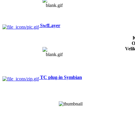
SwfLayer
K
O
Veli
TC plug-in Symbian