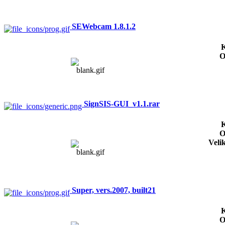
SEWebcam 1.8.1.2
K
O
SignSIS-GUI_v1.1.rar
K
O
Veli
Super, vers.2007, built21
K
O