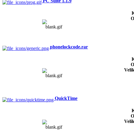
PC Suite 1.1.9
K
O
phonelockcode.rar
K
O
Veli
QuickTime
K
O
Veli