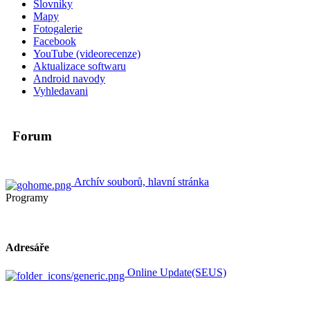
Slovniky
Mapy
Fotogalerie
Facebook
YouTube (videorecenze)
Aktualizace softwaru
Android navody
Vyhledavani
Forum
Archív souborů, hlavní stránka
Programy
Adresáře
Online Update(SEUS)