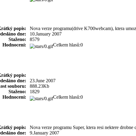
rátký popis:
Nova verze programu(drive K700webcam), ktera umozni
desláno dne:
10.January 2007
Staženo:
8579
Hodnocení:
Celkem hlasů:0
rátký popis:
desláno dne:
23.June 2007
kost souboru:
888.23Kb
Staženo:
1829
Hodnocení:
Celkem hlasů:0
rátký popis:
Nova verze programu Super, ktera resi nektere drobne 
desláno dne:
9.January 2007