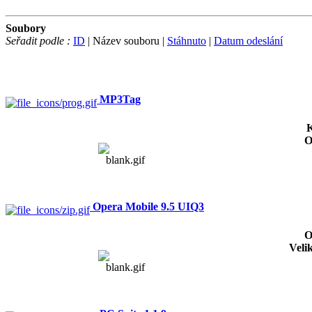
Soubory
Seřadit podle :
ID
| Název souboru |
Stáhnuto
|
Datum odeslání
MP3Tag
K
O
Opera Mobile 9.5 UIQ3
O
Veli