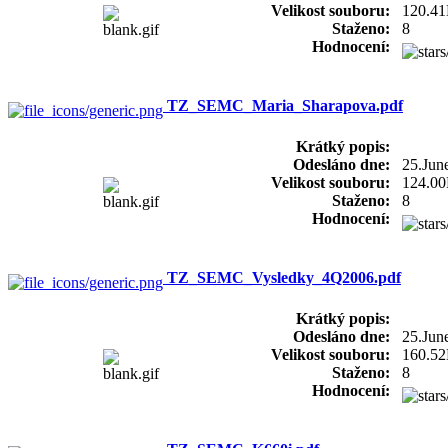
Velikost souboru:
120.4
Staženo:
8
Hodnocení:
TZ_SEMC_Maria_Sharapova.pdf
Krátký popis:
Odesláno dne:
25.Jun
Velikost souboru:
124.0
Staženo:
8
Hodnocení:
TZ_SEMC_Vysledky_4Q2006.pdf
Krátký popis:
Odesláno dne:
25.Jun
Velikost souboru:
160.5
Staženo:
8
Hodnocení: