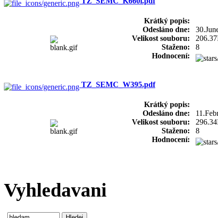
TZ_SEMC_K660i.pdf
Krátký popis:
Odesláno dne:
30.Jun
Velikost souboru:
206.3
Staženo:
8
Hodnocení:
TZ_SEMC_W395.pdf
Krátký popis:
Odesláno dne:
11.Feb
Velikost souboru:
296.3
Staženo:
8
Hodnocení:
Vyhledavani