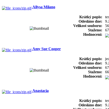
Allysa Milano
Krátký popis:
te
Odesláno dne:
9.
Velikost souboru:
56
Staženo:
67
Hodnocení:
Amy Sue Cooper
Krátký popis:
je
Odesláno dne:
9.
Velikost souboru:
67
Staženo:
66
Hodnocení:
Anastacia
Krátký popis:
te
Odesláno dne:
9.