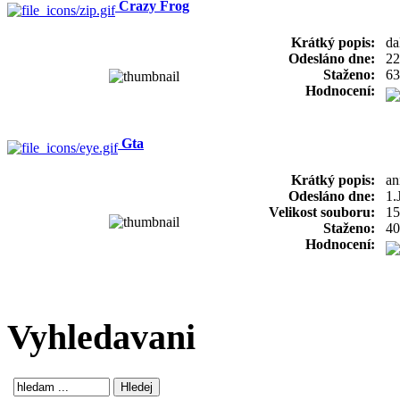
Crazy Frog
Krátký popis:
da
Odesláno dne:
22
Staženo:
63
Hodnocení:
Gta
Krátký popis:
an
Odesláno dne:
1.
Velikost souboru:
15
Staženo:
40
Hodnocení:
Vyhledavani