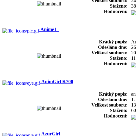
Velikost souboru:
24
Staženo:
38
Hodnocení:
Anime1_
Krátký popis:
A
Odesláno dne:
26
Velikost souboru:
20
Staženo:
11
Hodnocení:
AnimGirl K700
Krátký popis:
an
Odesláno dne:
1.
Velikost souboru:
13
Staženo:
60
Hodnocení:
AzurGirl