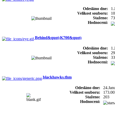
Odesláno dne:
1.
Velikost souboru:
10
Staženo:
73
Hodnocení:
Behind&quot;K700&quot;
Odesláno dne:
1.
Velikost souboru:
29
Staženo:
33
Hodnocení:
blackhawks.thm
Odesláno dne:
24.Jan
Velikost souboru:
173.0
Staženo:
203
Hodnocení: