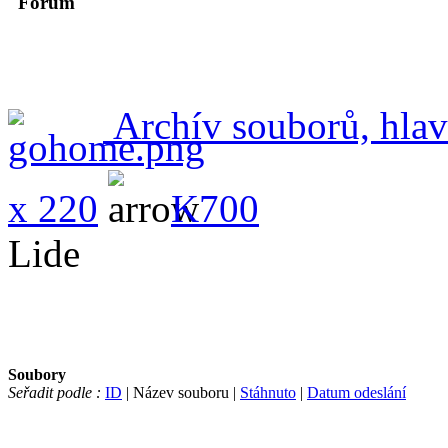
Forum
Archív souborů, hlav
x 220
K700
Lide
Soubory
Seřadit podle :
ID
| Název souboru |
Stáhnuto
|
Datum odeslání