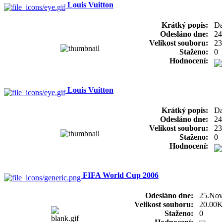
Louis Vuitton
Krátký popis:
Da
Odesláno dne:
24
Velikost souboru:
23
Staženo:
0
Hodnocení:
Louis Vuitton
Krátký popis:
Da
Odesláno dne:
24
Velikost souboru:
23
Staženo:
0
Hodnocení:
FIFA World Cup 2006
Odesláno dne:
25.No
Velikost souboru:
20.00
Staženo:
0