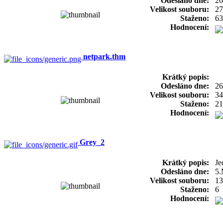
Odesláno dne:
26
Velikost souboru:
27
Staženo:
63
Hodnocení:
netpark.thm
Krátký popis:
Odesláno dne:
26
Velikost souboru:
34
Staženo:
21
Hodnocení:
Grey_2
Krátký popis:
Je
Odesláno dne:
5.
Velikost souboru:
13
Staženo:
6
Hodnocení: