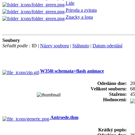
Lide
Priroda a zvirata
Znacky a loga
Soubory
Seřadit podle :
ID |
Název souboru
|
Stáhnuto
|
Datum odeslání
W350i schemata+flash animace
Odesláno dne:
20
Velikost souboru:
68
Staženo:
45
Hodnocení:
Antrsede.thm
Krátký popis: