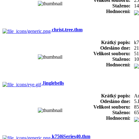
Velikost souboru:
25
Staženo:
14
Hodnocení:
christ.tree.thm
Krátký popis:
k7
Odesláno dne:
21
Velikost souboru:
51
Staženo:
10
Hodnocení:
Jinglebells
Krátký popis:
An
Odesláno dne:
5.
Velikost souboru:
85
Staženo:
65
Hodnocení:
k750iSeries40.thm