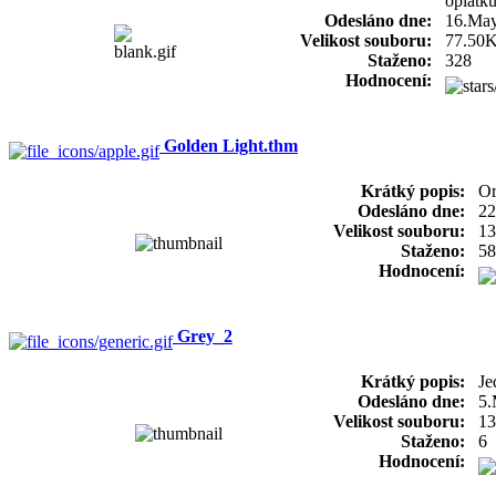
oplatku
Odesláno dne:
16.Ma
Velikost souboru:
77.50
Staženo:
328
Hodnocení:
Golden Light.thm
Krátký popis:
Or
Odesláno dne:
22
Velikost souboru:
13
Staženo:
58
Hodnocení:
Grey_2
Krátký popis:
Je
Odesláno dne:
5.
Velikost souboru:
13
Staženo:
6
Hodnocení: