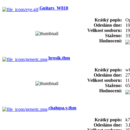
Guitars_W810
Krátký popis:
Op
Odesláno dne:
10
Velikost souboru:
19
Staženo:
33
Hodnocení:
hrosik.thm
Krátký popis:
w8
Odesláno dne:
27
Velikost souboru:
11
Staženo:
65
Hodnocení:
chalupa.v.thm
Krátký popis:
k7
Odesláno dne:
3.