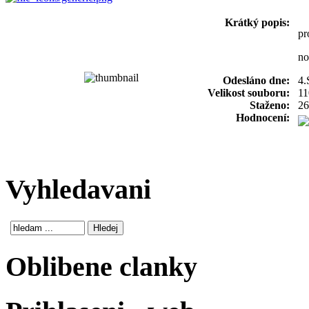
Krátký popis:
pr
no
Odesláno dne:
4.
Velikost souboru:
11
Staženo:
26
Hodnocení:
Vyhledavani
Oblibene clanky