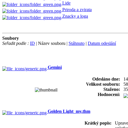
Lide
Priroda a zvirata
Znacky a loga
Soubory
Seřadit podle :
ID
| Název souboru |
Stáhnuto
|
Datum odeslání
Gemini
Odesláno dne:
14
Velikost souboru:
58
Staženo:
35
Hodnocení:
Golden Light_my.thm
Krátký popis:
Uprave