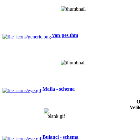
van-pes.thm
Mafia - schema
O
Veli
Bulanci - schema