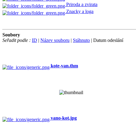
Priroda a zvirata
Znacky a loga
Soubory
Seřadit podle :
ID
|
Název souboru
|
Stáhnuto
| Datum odeslání
kote-van.thm
vano-kot.jpg