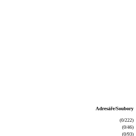
Adresáře/Soubory
(0/222)
(0/46)
(0/93)