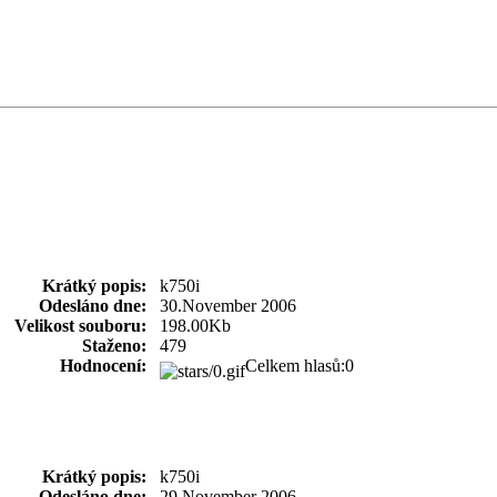
Krátký popis:
k750i
Odesláno dne:
30.November 2006
Velikost souboru:
198.00Kb
Staženo:
479
Hodnocení:
Celkem hlasů:0
Krátký popis:
k750i
Odesláno dne:
29.November 2006