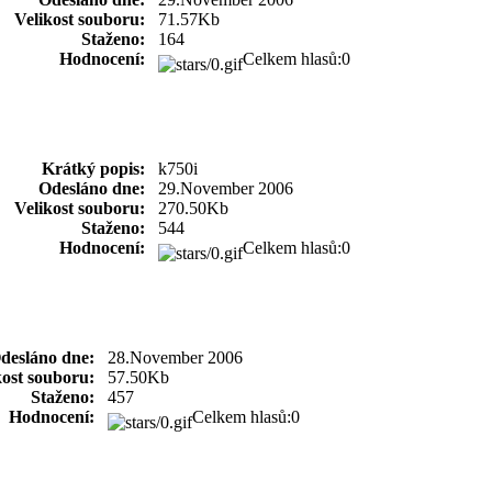
Velikost souboru:
71.57Kb
Staženo:
164
Hodnocení:
Celkem hlasů:0
Krátký popis:
k750i
Odesláno dne:
29.November 2006
Velikost souboru:
270.50Kb
Staženo:
544
Hodnocení:
Celkem hlasů:0
desláno dne:
28.November 2006
kost souboru:
57.50Kb
Staženo:
457
Hodnocení:
Celkem hlasů:0