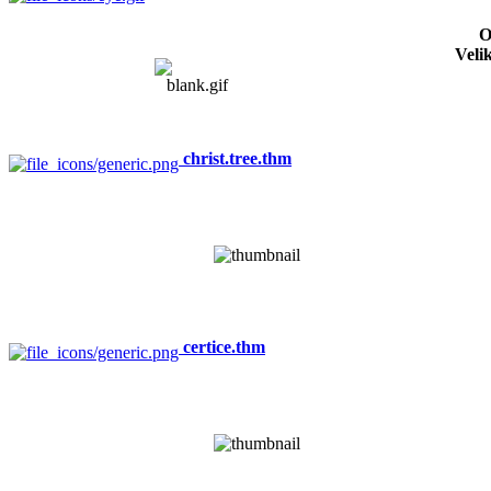
O
Veli
christ.tree.thm
certice.thm