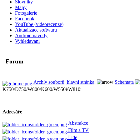
Slovniky
Mapy
Fotogalerie
Facebook
YouTube (videorecenze)
Aktualizace softwaru
Android navody
Vyhledavani
Forum
Archív souborů, hlavní stránka
Schemata
K750/D750/W800/K600/W550i/W810i
Adresáře
Abstrakce
Film a TV
Lide