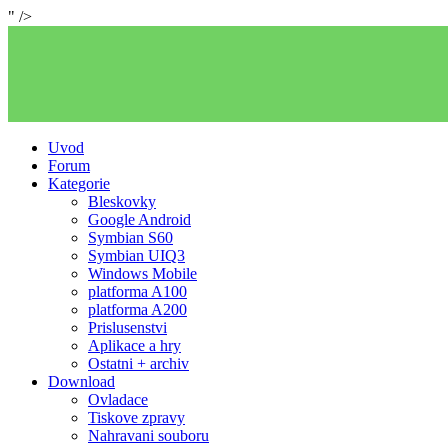
" />
Uvod
Forum
Kategorie
Bleskovky
Google Android
Symbian S60
Symbian UIQ3
Windows Mobile
platforma A100
platforma A200
Prislusenstvi
Aplikace a hry
Ostatni + archiv
Download
Ovladace
Tiskove zpravy
Nahravani souboru