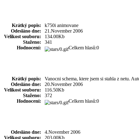
Krátký popis:
k750i animovane
Odesláno dne:
21.November 2006
Velikost souboru:
134.00Kb
Staženo:
341
Hodnocení:
Celkem hlasů:0
Krátký popis:
Vanocni schema, ktere jsem si stahla z netu. Au
Odesláno dne:
20.November 2006
Velikost souboru:
116.50Kb
Staženo:
372
Hodnocení:
Celkem hlasů:0
Odesláno dne:
4.November 2006
Velikost souboru:
203.00Kb