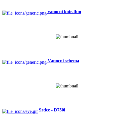
vanocni kote.thm
Vanocni schema
Srdce - D750i