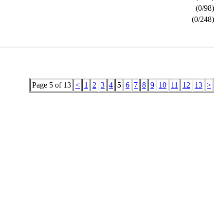
(0/98)
(0/248)
Page 5 of 13
<
1
2
3
4
5
6
7
8
9
10
11
12
13
>