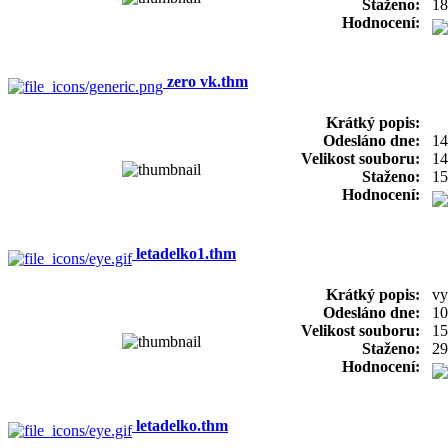
Staženo:
18
Hodnocení:
zero vk.thm
Krátký popis:
Odesláno dne:
14
Velikost souboru:
14
Staženo:
15
Hodnocení:
letadelko1.thm
Krátký popis:
vy
Odesláno dne:
10
Velikost souboru:
15
Staženo:
29
Hodnocení:
letadelko.thm