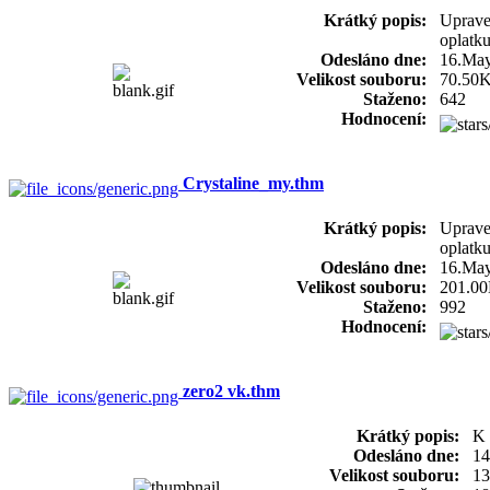
Krátký popis:
Uprave
oplatku
Odesláno dne:
16.Ma
Velikost souboru:
70.50
Staženo:
642
Hodnocení:
Crystaline_my.thm
Krátký popis:
Uprave
oplatku
Odesláno dne:
16.Ma
Velikost souboru:
201.0
Staženo:
992
Hodnocení:
zero2 vk.thm
Krátký popis:
K 
Odesláno dne:
14
Velikost souboru:
13