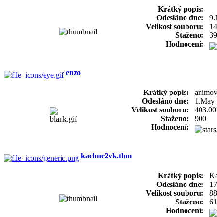
Krátký popis:
Odesláno dne:
9.
Velikost souboru:
14
Staženo:
39
Hodnocení:
enzo
Krátký popis:
animov
Odesláno dne:
1.May
Velikost souboru:
403.0
Staženo:
900
Hodnocení:
kachne2vk.thm
Krátký popis:
Ka
Odesláno dne:
17
Velikost souboru:
88
Staženo:
61
Hodnocení: