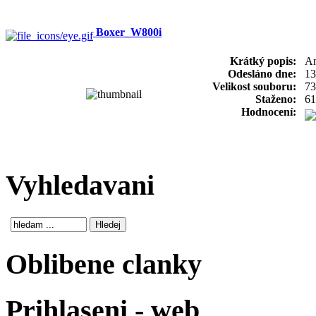
Boxer_W800i
Krátký popis:
An
Odesláno dne:
13
Velikost souboru:
73
Staženo:
61
Hodnocení:
Vyhledavani
Oblibene clanky
Prihlaseni - web