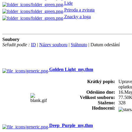
Lide
Priroda a zvirata
Znacky a loga
Soubory
Seřadit podle :
ID
|
Název souboru
|
Stáhnuto
| Datum odeslání
Golden Light_my.thm
Krátký popis:
Uprave
oplatku
Odesláno dne:
16.Ma
Velikost souboru:
77.50
Staženo:
328
Hodnocení:
Deep_Purple_my.thm