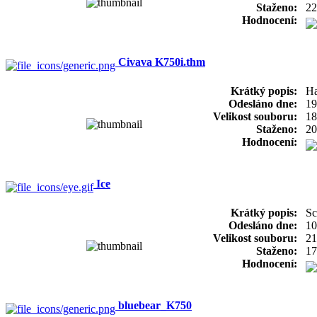
Staženo:
22
Hodnocení:
Civava K750i.thm
Krátký popis:
Ha
Odesláno dne:
19
Velikost souboru:
18
Staženo:
20
Hodnocení:
Ice
Krátký popis:
Sc
Odesláno dne:
10
Velikost souboru:
21
Staženo:
17
Hodnocení:
bluebear_K750