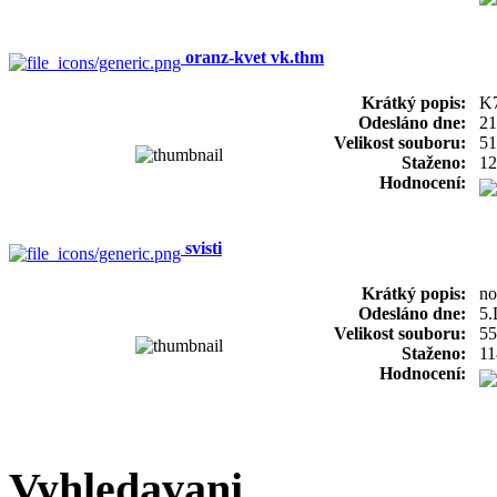
oranz-kvet vk.thm
Krátký popis:
K7
Odesláno dne:
21
Velikost souboru:
51
Staženo:
12
Hodnocení:
svisti
Krátký popis:
no
Odesláno dne:
5.
Velikost souboru:
55
Staženo:
11
Hodnocení:
Vyhledavani