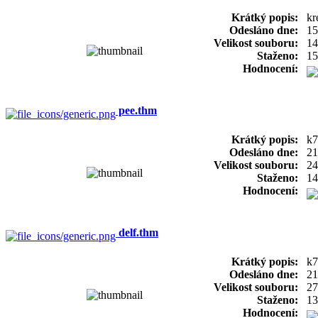
Krátký popis:
kr
Odesláno dne:
15
Velikost souboru:
14
Staženo:
15
Hodnocení:
pee.thm
Krátký popis:
k7
Odesláno dne:
21
Velikost souboru:
24
Staženo:
14
Hodnocení:
delf.thm
Krátký popis:
k7
Odesláno dne:
21
Velikost souboru:
27
Staženo:
13
Hodnocení: