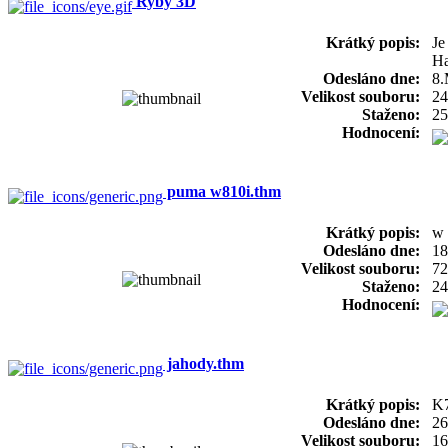
Ryby 3D
Krátký popis:
Je
Ha
Odesláno dne:
8.
Velikost souboru:
24
Staženo:
25
Hodnocení:
puma w810i.thm
Krátký popis:
w 
Odesláno dne:
18
Velikost souboru:
72
Staženo:
24
Hodnocení:
jahody.thm
Krátký popis:
K7
Odesláno dne:
26
Velikost souboru:
16