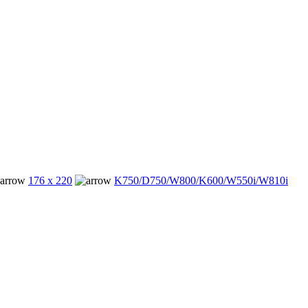
176 x 220
K750/D750/W800/K600/W550i/W810i