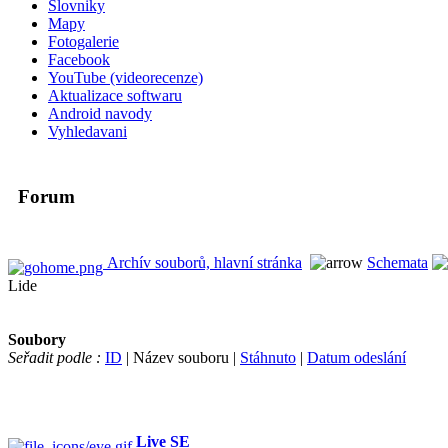
Slovniky
Mapy
Fotogalerie
Facebook
YouTube (videorecenze)
Aktualizace softwaru
Android navody
Vyhledavani
Forum
Archív souborů, hlavní stránka
Schemata
Lide
Soubory
Seřadit podle :
ID
| Název souboru |
Stáhnuto
|
Datum odeslání
Live SE