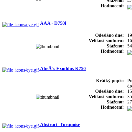
Staženo:
47
Hodnocení:
AAA - D750i
Odesláno dne:
19
Velikost souboru:
16
Staženo:
54
Hodnocení:
AbeÂ´s Exoddus K750
Krátký popis:
Pr
dr
Odesláno dne:
15
Velikost souboru:
35
Staženo:
27
Hodnocení:
Abstract_Turquoise