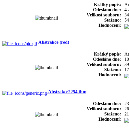
Krátký popis:
A
Odesláno dne:
4.
Velikost souboru:
34
Staženo:
54
Hodnocení:
Abstrakce (red)
Krátký popis:
An
Odesláno dne:
10
Velikost souboru:
39
Staženo:
17
Hodnocení:
Abstrakce2254.thm
Odesláno dne:
23
Velikost souboru:
26
Staženo:
21
Hodnocení: