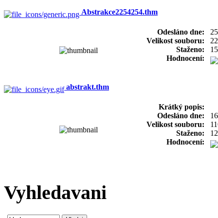
Abstrakce2254254.thm
Odesláno dne:
25
Velikost souboru:
22
Staženo:
15
Hodnocení:
abstrakt.thm
Krátký popis:
Odesláno dne:
16
Velikost souboru:
11
Staženo:
12
Hodnocení:
Vyhledavani