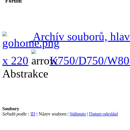
Forum
Archív souborů, hlav
x 220
K750/D750/W80
Abstrakce
Soubory
Seřadit podle :
ID
| Název souboru |
Stáhnuto
|
Datum odeslání