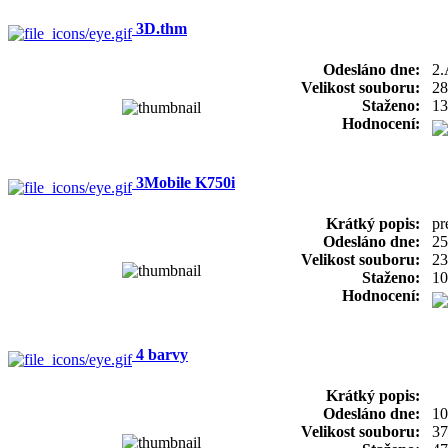
3D.thm
Odesláno dne:
2.
Velikost souboru:
28
Staženo:
13
Hodnocení:
3Mobile K750i
Krátký popis:
pr
Odesláno dne:
25
Velikost souboru:
23
Staženo:
10
Hodnocení:
4 barvy
Krátký popis:
Odesláno dne:
10
Velikost souboru:
37