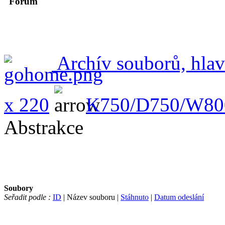
Forum
Archív souborů, hlav
x 220
K750/D750/W80
Abstrakce
Soubory
Seřadit podle :
ID
| Název souboru |
Stáhnuto
|
Datum odeslání