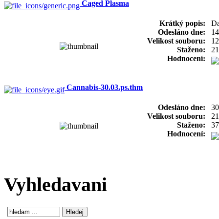
Caged Plasma
Krátký popis:
Da
Odesláno dne:
14
Velikost souboru:
12
Staženo:
21
Hodnocení:
Cannabis-30.03.ps.thm
Odesláno dne:
30
Velikost souboru:
21
Staženo:
37
Hodnocení:
Vyhledavani