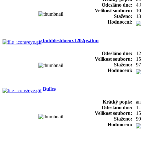
Odesláno dne:
4.
Velikost souboru:
10
Staženo:
13
Hodnocení:
bubblesblueux1202ps.thm
Odesláno dne:
12
Velikost souboru:
15
Staženo:
97
Hodnocení:
Bulles
Krátký popis:
an
Odesláno dne:
1.
Velikost souboru:
15
Staženo:
99
Hodnocení: