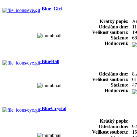
Blue_Girl
Krátký popis:
An
Odesláno dne:
11
Velikost souboru:
19
Staženo:
68
Hodnocení:
BlueBall
Odesláno dne:
8.
Velikost souboru:
61
Staženo:
47
Hodnocení:
BlueCrystal
Krátký popis:
Odesláno dne:
9.
Velikost souboru:
15