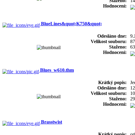
Staženo:
14
Hodnocení:
BlueLines&quot;K750&quot;
Odesláno dne:
9.
Velikost souboru:
87
Staženo:
63
Hodnocení:
Blues_w610.thm
Krátký popis:
Je
Odesláno dne:
12
Velikost souboru:
10
Staženo:
29
Hodnocení:
Brasstwist
Krátký popis:
or